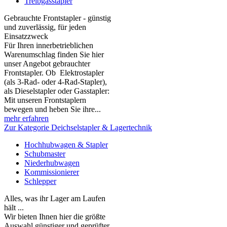
Treibgasstapler
Gebrauchte Frontstapler - günstig
und zuverlässig, für jeden
Einsatzzweck
Für Ihren innerbetrieblichen
Warenumschlag finden Sie hier
unser Angebot gebrauchter
Frontstapler. Ob Elektrostapler
(als 3-Rad- oder 4-Rad-Stapler),
als Dieselstapler oder Gasstapler:
Mit unseren Frontstaplern
bewegen und heben Sie ihre...
mehr erfahren
Zur Kategorie Deichselstapler & Lagertechnik
Hochhubwagen & Stapler
Schubmaster
Niederhubwagen
Kommissionierer
Schlepper
Alles, was ihr Lager am Laufen
hält ...
Wir bieten Ihnen hier die größte
Auswahl günstiger und geprüfter