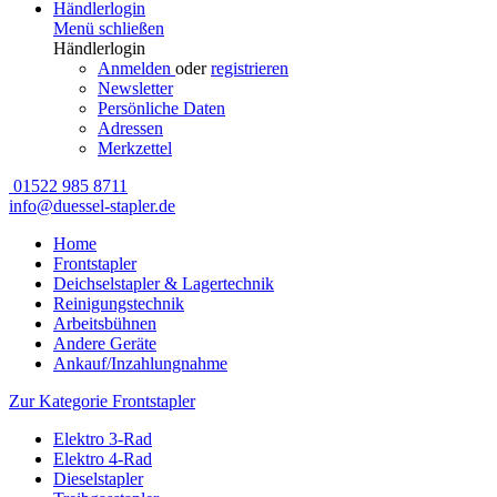
Händlerlogin
Menü schließen
Händlerlogin
Anmelden
oder
registrieren
Newsletter
Persönliche Daten
Adressen
Merkzettel
01522 985 8711
info@duessel-stapler.de
Home
Frontstapler
Deichselstapler & Lagertechnik
Reinigungstechnik
Arbeitsbühnen
Andere Geräte
Ankauf/Inzahlungnahme
Zur Kategorie Frontstapler
Elektro 3-Rad
Elektro 4-Rad
Dieselstapler