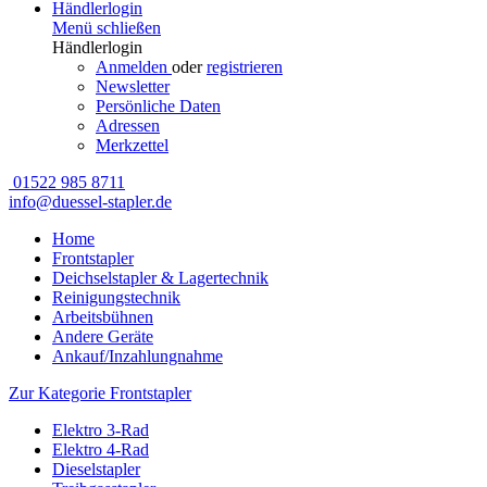
Händlerlogin
Menü schließen
Händlerlogin
Anmelden
oder
registrieren
Newsletter
Persönliche Daten
Adressen
Merkzettel
01522 985 8711
info@duessel-stapler.de
Home
Frontstapler
Deichselstapler & Lagertechnik
Reinigungstechnik
Arbeitsbühnen
Andere Geräte
Ankauf/Inzahlungnahme
Zur Kategorie Frontstapler
Elektro 3-Rad
Elektro 4-Rad
Dieselstapler