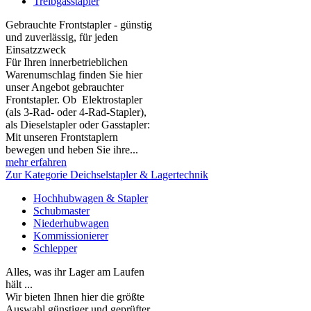
Treibgasstapler
Gebrauchte Frontstapler - günstig
und zuverlässig, für jeden
Einsatzzweck
Für Ihren innerbetrieblichen
Warenumschlag finden Sie hier
unser Angebot gebrauchter
Frontstapler. Ob Elektrostapler
(als 3-Rad- oder 4-Rad-Stapler),
als Dieselstapler oder Gasstapler:
Mit unseren Frontstaplern
bewegen und heben Sie ihre...
mehr erfahren
Zur Kategorie Deichselstapler & Lagertechnik
Hochhubwagen & Stapler
Schubmaster
Niederhubwagen
Kommissionierer
Schlepper
Alles, was ihr Lager am Laufen
hält ...
Wir bieten Ihnen hier die größte
Auswahl günstiger und geprüfter