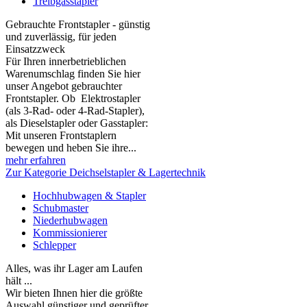
Treibgasstapler
Gebrauchte Frontstapler - günstig
und zuverlässig, für jeden
Einsatzzweck
Für Ihren innerbetrieblichen
Warenumschlag finden Sie hier
unser Angebot gebrauchter
Frontstapler. Ob Elektrostapler
(als 3-Rad- oder 4-Rad-Stapler),
als Dieselstapler oder Gasstapler:
Mit unseren Frontstaplern
bewegen und heben Sie ihre...
mehr erfahren
Zur Kategorie Deichselstapler & Lagertechnik
Hochhubwagen & Stapler
Schubmaster
Niederhubwagen
Kommissionierer
Schlepper
Alles, was ihr Lager am Laufen
hält ...
Wir bieten Ihnen hier die größte
Auswahl günstiger und geprüfter