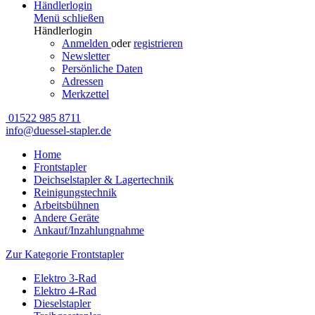
Händlerlogin
Menü schließen
Händlerlogin
Anmelden
oder
registrieren
Newsletter
Persönliche Daten
Adressen
Merkzettel
01522 985 8711
info@duessel-stapler.de
Home
Frontstapler
Deichselstapler & Lagertechnik
Reinigungstechnik
Arbeitsbühnen
Andere Geräte
Ankauf/Inzahlungnahme
Zur Kategorie Frontstapler
Elektro 3-Rad
Elektro 4-Rad
Dieselstapler