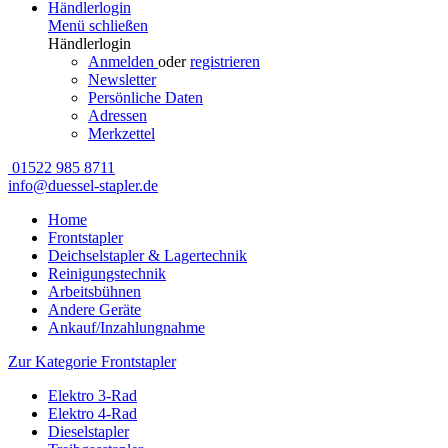
Händlerlogin
Menü schließen
Händlerlogin
Anmelden
oder
registrieren
Newsletter
Persönliche Daten
Adressen
Merkzettel
01522 985 8711
info@duessel-stapler.de
Home
Frontstapler
Deichselstapler & Lagertechnik
Reinigungstechnik
Arbeitsbühnen
Andere Geräte
Ankauf/Inzahlungnahme
Zur Kategorie Frontstapler
Elektro 3-Rad
Elektro 4-Rad
Dieselstapler