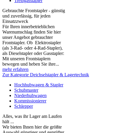
Treibgasstapler
Gebrauchte Frontstapler - günstig
und zuverlässig, für jeden
Einsatzzweck
Für Ihren innerbetrieblichen
Warenumschlag finden Sie hier
unser Angebot gebrauchter
Frontstapler. Ob Elektrostapler
(als 3-Rad- oder 4-Rad-Stapler),
als Dieselstapler oder Gasstapler:
Mit unseren Frontstaplern
bewegen und heben Sie ihre...
mehr erfahren
Zur Kategorie Deichselstapler & Lagertechnik
Hochhubwagen & Stapler
Schubmaster
Niederhubwagen
Kommissionierer
Schlepper
Alles, was ihr Lager am Laufen
hält ...
Wir bieten Ihnen hier die größte
Auswahl günstiger und geprüfter