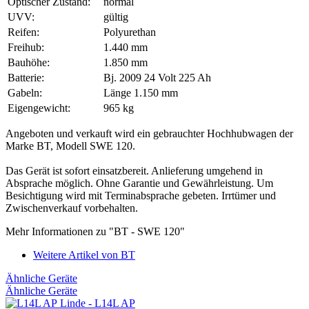
Optischer Zustand:
normal
UVV:
gültig
Reifen:
Polyurethan
Freihub:
1.440 mm
Bauhöhe:
1.850 mm
Batterie:
Bj. 2009 24 Volt 225 Ah
Gabeln:
Länge 1.150 mm
Eigengewicht:
965 kg
Angeboten und verkauft wird ein gebrauchter Hochhubwagen der
Marke BT, Modell SWE 120.
Das Gerät ist sofort einsatzbereit. Anlieferung umgehend in
Absprache möglich. Ohne Garantie und Gewährleistung. Um
Besichtigung wird mit Terminabsprache gebeten. Irrtümer und
Zwischenverkauf vorbehalten.
Mehr Informationen zu "BT - SWE 120"
Weitere Artikel von BT
Ähnliche Geräte
Ähnliche Geräte
Linde - L14L AP