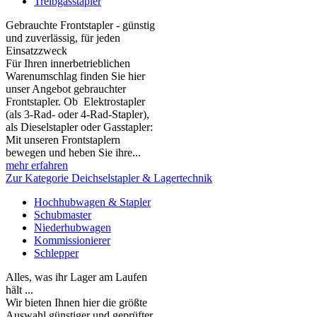
Treibgasstapler
Gebrauchte Frontstapler - günstig
und zuverlässig, für jeden
Einsatzzweck
Für Ihren innerbetrieblichen
Warenumschlag finden Sie hier
unser Angebot gebrauchter
Frontstapler. Ob Elektrostapler
(als 3-Rad- oder 4-Rad-Stapler),
als Dieselstapler oder Gasstapler:
Mit unseren Frontstaplern
bewegen und heben Sie ihre...
mehr erfahren
Zur Kategorie Deichselstapler & Lagertechnik
Hochhubwagen & Stapler
Schubmaster
Niederhubwagen
Kommissionierer
Schlepper
Alles, was ihr Lager am Laufen
hält ...
Wir bieten Ihnen hier die größte
Auswahl günstiger und geprüfter