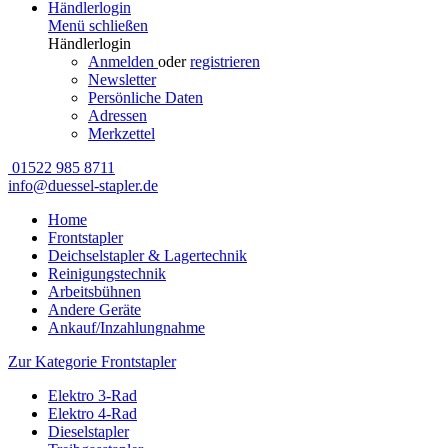
Händlerlogin
Menü schließen
Händlerlogin
Anmelden
oder
registrieren
Newsletter
Persönliche Daten
Adressen
Merkzettel
01522 985 8711
info@duessel-stapler.de
Home
Frontstapler
Deichselstapler & Lagertechnik
Reinigungstechnik
Arbeitsbühnen
Andere Geräte
Ankauf/Inzahlungnahme
Zur Kategorie Frontstapler
Elektro 3-Rad
Elektro 4-Rad
Dieselstapler