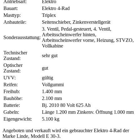
Antriebsart:
Elektro
Bauart:
Elektro 4-Rad
Masttyp:
Triplex
Anbauteile:
Seitenschieber, Zinkenverstellgerät
3. Ventil, Pedal-gesteuert, 4. Ventil,
Arbeitsscheinwerfer hinten,
Sonderausstattung:
Arbeitsscheinwerfer vorne, Heizung, STVZO,
Vollkabine
Technischer
sehr gut
Zustand:
Optischer
gut
Zustand:
UVV:
gültig
Reifen:
Vollgummi
Freihub:
1.400 mm
Bauhöhe:
2.100 mm
Batterie:
Bj. 2010 80 Volt 625 Ah
Gabeln:
Länge 1.200 mm Zinkenv. Öffnung 1.000 mm
Eigengewicht:
5.100 kg
Angeboten und verkauft wird ein gebrauchter Elektro 4-Rad der
Marke Linde, Modell E 30-3.