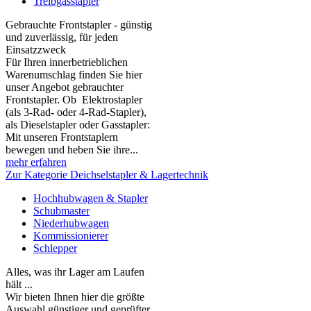
Treibgasstapler
Gebrauchte Frontstapler - günstig
und zuverlässig, für jeden
Einsatzzweck
Für Ihren innerbetrieblichen
Warenumschlag finden Sie hier
unser Angebot gebrauchter
Frontstapler. Ob Elektrostapler
(als 3-Rad- oder 4-Rad-Stapler),
als Dieselstapler oder Gasstapler:
Mit unseren Frontstaplern
bewegen und heben Sie ihre...
mehr erfahren
Zur Kategorie Deichselstapler & Lagertechnik
Hochhubwagen & Stapler
Schubmaster
Niederhubwagen
Kommissionierer
Schlepper
Alles, was ihr Lager am Laufen
hält ...
Wir bieten Ihnen hier die größte
Auswahl günstiger und geprüfter