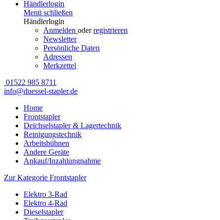
Händlerlogin
Menü schließen
Händlerlogin
Anmelden
oder
registrieren
Newsletter
Persönliche Daten
Adressen
Merkzettel
01522 985 8711
info@duessel-stapler.de
Home
Frontstapler
Deichselstapler & Lagertechnik
Reinigungstechnik
Arbeitsbühnen
Andere Geräte
Ankauf/Inzahlungnahme
Zur Kategorie Frontstapler
Elektro 3-Rad
Elektro 4-Rad
Dieselstapler