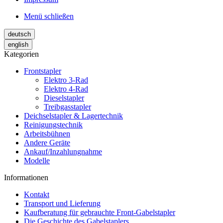
Menü schließen
deutsch
english
Kategorien
Frontstapler
Elektro 3-Rad
Elektro 4-Rad
Dieselstapler
Treibgasstapler
Deichselstapler & Lagertechnik
Reinigungstechnik
Arbeitsbühnen
Andere Geräte
Ankauf/Inzahlungnahme
Modelle
Informationen
Kontakt
Transport und Lieferung
Kaufberatung für gebrauchte Front-Gabelstapler
Die Geschichte des Gabelstaplers