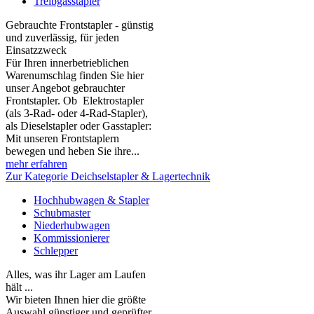
Treibgasstapler
Gebrauchte Frontstapler - günstig
und zuverlässig, für jeden
Einsatzzweck
Für Ihren innerbetrieblichen
Warenumschlag finden Sie hier
unser Angebot gebrauchter
Frontstapler. Ob Elektrostapler
(als 3-Rad- oder 4-Rad-Stapler),
als Dieselstapler oder Gasstapler:
Mit unseren Frontstaplern
bewegen und heben Sie ihre...
mehr erfahren
Zur Kategorie Deichselstapler & Lagertechnik
Hochhubwagen & Stapler
Schubmaster
Niederhubwagen
Kommissionierer
Schlepper
Alles, was ihr Lager am Laufen
hält ...
Wir bieten Ihnen hier die größte
Auswahl günstiger und geprüfter