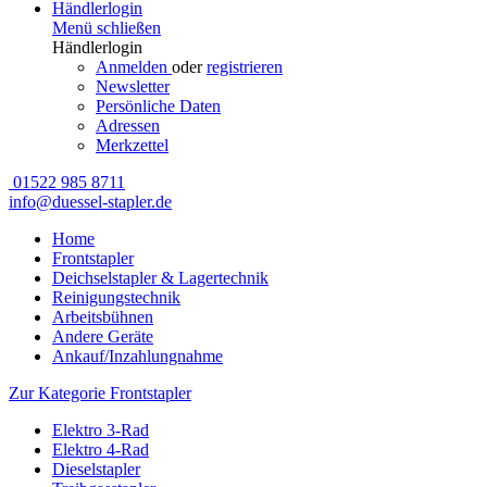
Händlerlogin
Menü schließen
Händlerlogin
Anmelden
oder
registrieren
Newsletter
Persönliche Daten
Adressen
Merkzettel
01522 985 8711
info@duessel-stapler.de
Home
Frontstapler
Deichselstapler & Lagertechnik
Reinigungstechnik
Arbeitsbühnen
Andere Geräte
Ankauf/Inzahlungnahme
Zur Kategorie Frontstapler
Elektro 3-Rad
Elektro 4-Rad
Dieselstapler