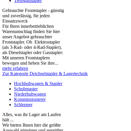
Treibgasstapler
Gebrauchte Frontstapler - günstig
und zuverlässig, für jeden
Einsatzzweck
Für Ihren innerbetrieblichen
Warenumschlag finden Sie hier
unser Angebot gebrauchter
Frontstapler. Ob Elektrostapler
(als 3-Rad- oder 4-Rad-Stapler),
als Dieselstapler oder Gasstapler:
Mit unseren Frontstaplern
bewegen und heben Sie ihre...
mehr erfahren
Zur Kategorie Deichselstapler & Lagertechnik
Hochhubwagen & Stapler
Schubmaster
Niederhubwagen
Kommissionierer
Schlepper
Alles, was ihr Lager am Laufen
hält ...
Wir bieten Ihnen hier die größte
Auswahl günstiger und geprüfter