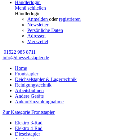
Händlerlogin
Menü schließen
Händlerlogin
Anmelden
oder
registrieren
Newsletter
Persönliche Daten
Adressen
Merkzettel
01522 985 8711
info@duessel-stapler.de
Home
Frontstapler
Deichselstapler & Lagertechnik
Reinigungstechnik
Arbeitsbühnen
Andere Geräte
Ankauf/Inzahlungnahme
Zur Kategorie Frontstapler
Elektro 3-Rad
Elektro 4-Rad
Dieselstapler