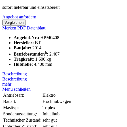
sofort lieferbar und einsatzbereit
Angebot anfordern
Vergleichen
Merken
PDF Datenblatt
Angebot-Nr.:
HPM0408
Hersteller:
BT
Baujahr:
2014
h
Betriebsstunden
:
2.407
Tragkraft:
1.600 kg
Hubhöhe:
4.400 mm
Beschreibung
Beschreibung
mehr
Menü schließen
Antriebsart:
Elektro
Bauart:
Hochhubwagen
Masttyp:
Triplex
Sonderausstattung:
Initialhub
Technischer Zustand:
sehr gut
Optischer Zustand:
sehr gut