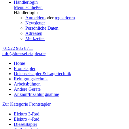
Händlerlogin
Menü schließen
Händlerlogin
Anmelden
oder
registrieren
Newsletter
Persönliche Daten
Adressen
Merkzettel
01522 985 8711
info@duessel-stapler.de
Home
Frontstapler
Deichselstapler & Lagertechnik
Reinigungstechnik
Arbeitsbühnen
Andere Geräte
Ankauf/Inzahlungnahme
Zur Kategorie Frontstapler
Elektro 3-Rad
Elektro 4-Rad
Dieselstapler