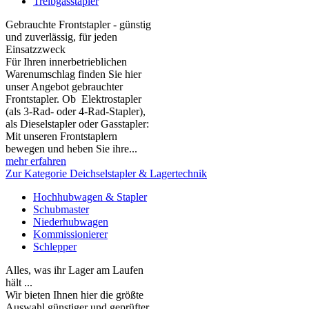
Treibgasstapler
Gebrauchte Frontstapler - günstig
und zuverlässig, für jeden
Einsatzzweck
Für Ihren innerbetrieblichen
Warenumschlag finden Sie hier
unser Angebot gebrauchter
Frontstapler. Ob Elektrostapler
(als 3-Rad- oder 4-Rad-Stapler),
als Dieselstapler oder Gasstapler:
Mit unseren Frontstaplern
bewegen und heben Sie ihre...
mehr erfahren
Zur Kategorie Deichselstapler & Lagertechnik
Hochhubwagen & Stapler
Schubmaster
Niederhubwagen
Kommissionierer
Schlepper
Alles, was ihr Lager am Laufen
hält ...
Wir bieten Ihnen hier die größte
Auswahl günstiger und geprüfter