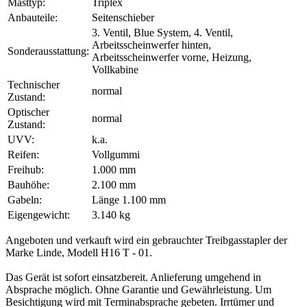
Masttyp:
Triplex
Anbauteile:
Seitenschieber
3. Ventil, Blue System, 4. Ventil,
Arbeitsscheinwerfer hinten,
Sonderausstattung:
Arbeitsscheinwerfer vorne, Heizung,
Vollkabine
Technischer
normal
Zustand:
Optischer
normal
Zustand:
UVV:
k.a.
Reifen:
Vollgummi
Freihub:
1.000 mm
Bauhöhe:
2.100 mm
Gabeln:
Länge 1.100 mm
Eigengewicht:
3.140 kg
Angeboten und verkauft wird ein gebrauchter Treibgasstapler der
Marke Linde, Modell H16 T - 01.
Das Gerät ist sofort einsatzbereit. Anlieferung umgehend in
Absprache möglich. Ohne Garantie und Gewährleistung. Um
Besichtigung wird mit Terminabsprache gebeten. Irrtümer und