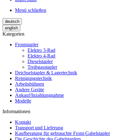
Menü schließen
deutsch
english
Kategorien
Frontstapler
Elektro 3-Rad
Elektro 4-Rad
Dieselstapler
Treibgasstapler
Deichselstapler & Lagertechnik
Reinigungstechnik
Arbeitsbühnen
Andere Geräte
Ankauf/Inzahlungnahme
Modelle
Informationen
Kontakt
Transport und Lieferung
Kaufberatung für gebrauchte Front-Gabelstapler
Die Geschichte des Gabelstaplers