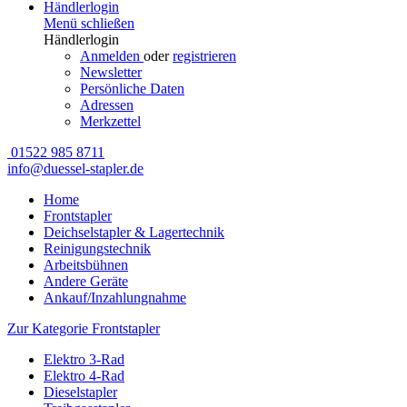
Händlerlogin
Menü schließen
Händlerlogin
Anmelden
oder
registrieren
Newsletter
Persönliche Daten
Adressen
Merkzettel
01522 985 8711
info@duessel-stapler.de
Home
Frontstapler
Deichselstapler & Lagertechnik
Reinigungstechnik
Arbeitsbühnen
Andere Geräte
Ankauf/Inzahlungnahme
Zur Kategorie Frontstapler
Elektro 3-Rad
Elektro 4-Rad
Dieselstapler