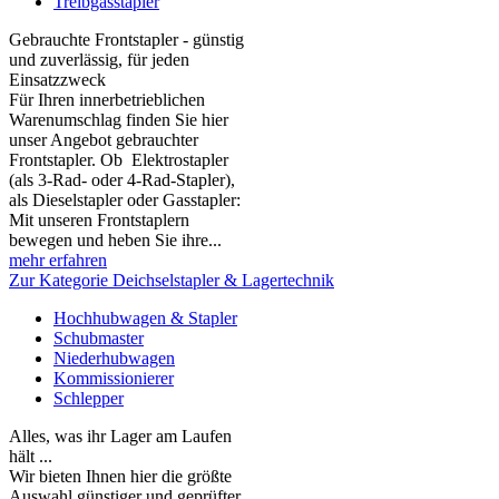
Treibgasstapler
Gebrauchte Frontstapler - günstig
und zuverlässig, für jeden
Einsatzzweck
Für Ihren innerbetrieblichen
Warenumschlag finden Sie hier
unser Angebot gebrauchter
Frontstapler. Ob Elektrostapler
(als 3-Rad- oder 4-Rad-Stapler),
als Dieselstapler oder Gasstapler:
Mit unseren Frontstaplern
bewegen und heben Sie ihre...
mehr erfahren
Zur Kategorie Deichselstapler & Lagertechnik
Hochhubwagen & Stapler
Schubmaster
Niederhubwagen
Kommissionierer
Schlepper
Alles, was ihr Lager am Laufen
hält ...
Wir bieten Ihnen hier die größte
Auswahl günstiger und geprüfter