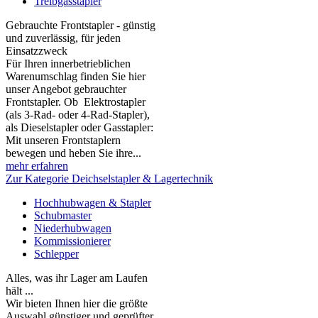
Treibgasstapler
Gebrauchte Frontstapler - günstig
und zuverlässig, für jeden
Einsatzzweck
Für Ihren innerbetrieblichen
Warenumschlag finden Sie hier
unser Angebot gebrauchter
Frontstapler. Ob Elektrostapler
(als 3-Rad- oder 4-Rad-Stapler),
als Dieselstapler oder Gasstapler:
Mit unseren Frontstaplern
bewegen und heben Sie ihre...
mehr erfahren
Zur Kategorie Deichselstapler & Lagertechnik
Hochhubwagen & Stapler
Schubmaster
Niederhubwagen
Kommissionierer
Schlepper
Alles, was ihr Lager am Laufen
hält ...
Wir bieten Ihnen hier die größte
Auswahl günstiger und geprüfter