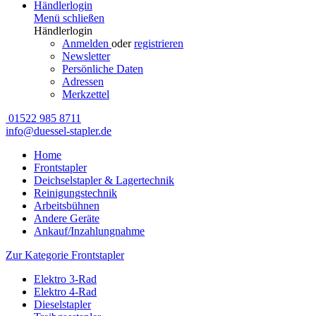
Händlerlogin
Menü schließen
Händlerlogin
Anmelden
oder
registrieren
Newsletter
Persönliche Daten
Adressen
Merkzettel
01522 985 8711
info@duessel-stapler.de
Home
Frontstapler
Deichselstapler & Lagertechnik
Reinigungstechnik
Arbeitsbühnen
Andere Geräte
Ankauf/Inzahlungnahme
Zur Kategorie Frontstapler
Elektro 3-Rad
Elektro 4-Rad
Dieselstapler