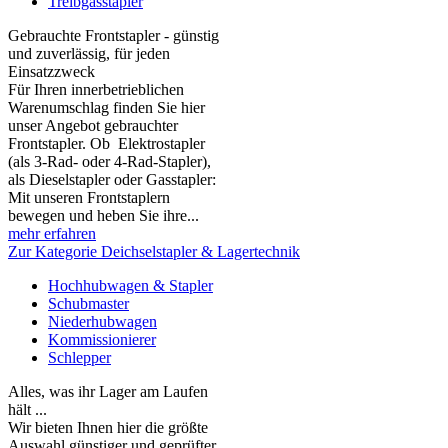
Treibgasstapler
Gebrauchte Frontstapler - günstig
und zuverlässig, für jeden
Einsatzzweck
Für Ihren innerbetrieblichen
Warenumschlag finden Sie hier
unser Angebot gebrauchter
Frontstapler. Ob Elektrostapler
(als 3-Rad- oder 4-Rad-Stapler),
als Dieselstapler oder Gasstapler:
Mit unseren Frontstaplern
bewegen und heben Sie ihre...
mehr erfahren
Zur Kategorie Deichselstapler & Lagertechnik
Hochhubwagen & Stapler
Schubmaster
Niederhubwagen
Kommissionierer
Schlepper
Alles, was ihr Lager am Laufen
hält ...
Wir bieten Ihnen hier die größte
Auswahl günstiger und geprüfter