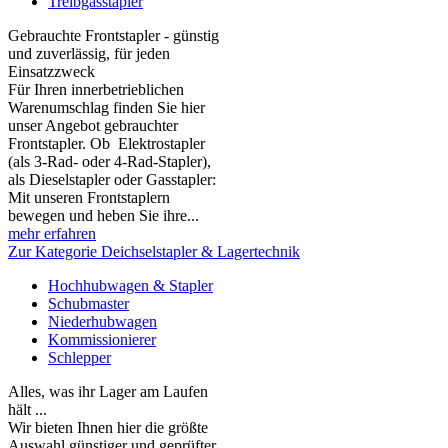
Treibgasstapler
Gebrauchte Frontstapler - günstig
und zuverlässig, für jeden
Einsatzzweck
Für Ihren innerbetrieblichen
Warenumschlag finden Sie hier
unser Angebot gebrauchter
Frontstapler. Ob Elektrostapler
(als 3-Rad- oder 4-Rad-Stapler),
als Dieselstapler oder Gasstapler:
Mit unseren Frontstaplern
bewegen und heben Sie ihre...
mehr erfahren
Zur Kategorie Deichselstapler & Lagertechnik
Hochhubwagen & Stapler
Schubmaster
Niederhubwagen
Kommissionierer
Schlepper
Alles, was ihr Lager am Laufen
hält ...
Wir bieten Ihnen hier die größte
Auswahl günstiger und geprüfter