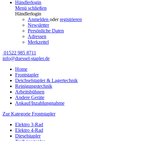
Händlerlogin
Menü schließen
Händlerlogin
Anmelden
oder
registrieren
Newsletter
Persönliche Daten
Adressen
Merkzettel
01522 985 8711
info@duessel-stapler.de
Home
Frontstapler
Deichselstapler & Lagertechnik
Reinigungstechnik
Arbeitsbühnen
Andere Geräte
Ankauf/Inzahlungnahme
Zur Kategorie Frontstapler
Elektro 3-Rad
Elektro 4-Rad
Dieselstapler