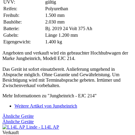
UVV:
gültig
Reifen:
Polyurethan
Freihub:
1.500 mm
Bauhöhe:
2.030 mm
Batterie:
Bj. 2019 24 Volt 375 Ah
Gabeln:
Länge 1.200 mm
Eigengewicht:
1.400 kg
Angeboten und verkauft wird ein gebrauchter Hochhubwagen der
Marke Jungheinrich, Modell EJC 214.
Das Gerät ist sofort einsatzbereit. Anlieferung umgehend in
Absprache möglich. Ohne Garantie und Gewährleistung. Um
Besichtigung wird mit Terminabsprache gebeten. Irrtümer und
Zwischenverkauf vorbehalten.
Mehr Informationen zu "Jungheinrich - EJC 214"
Weitere Artikel von Jungheinrich
Ähnliche Geräte
Ähnliche Geräte
Linde - L14L AP
Verkauft