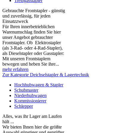
Treibgasstapler
Gebrauchte Frontstapler - günstig
und zuverlässig, für jeden
Einsatzzweck
Für Ihren innerbetrieblichen
Warenumschlag finden Sie hier
unser Angebot gebrauchter
Frontstapler. Ob Elektrostapler
(als 3-Rad- oder 4-Rad-Stapler),
als Dieselstapler oder Gasstapler:
Mit unseren Frontstaplern
bewegen und heben Sie ihre...
mehr erfahren
Zur Kategorie Deichselstapler & Lagertechnik
Hochhubwagen & Stapler
Schubmaster
Niederhubwagen
Kommissionierer
Schlepper
Alles, was ihr Lager am Laufen
hält ...
Wir bieten Ihnen hier die größte
Auswahl günstiger und geprüfter