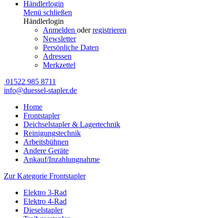
Händlerlogin
Menü schließen
Händlerlogin
Anmelden
oder
registrieren
Newsletter
Persönliche Daten
Adressen
Merkzettel
01522 985 8711
info@duessel-stapler.de
Home
Frontstapler
Deichselstapler & Lagertechnik
Reinigungstechnik
Arbeitsbühnen
Andere Geräte
Ankauf/Inzahlungnahme
Zur Kategorie Frontstapler
Elektro 3-Rad
Elektro 4-Rad
Dieselstapler