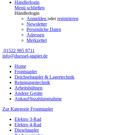
Händlerlogin
Menü schließen
Händlerlogin
Anmelden
oder
registrieren
Newsletter
Persönliche Daten
Adressen
Merkzettel
01522 985 8711
info@duessel-stapler.de
Home
Frontstapler
Deichselstapler & Lagertechnik
Reinigungstechnik
Arbeitsbühnen
Andere Geräte
Ankauf/Inzahlungnahme
Zur Kategorie Frontstapler
Elektro 3-Rad
Elektro 4-Rad
Dieselstapler