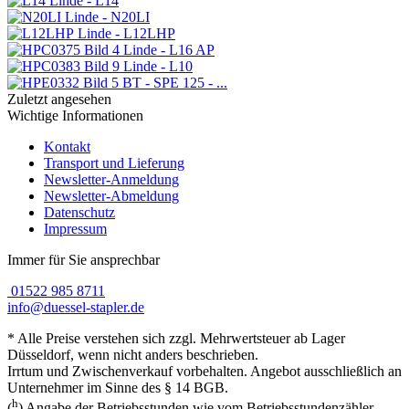
Linde - L14
Linde - N20LI
Linde - L12LHP
Linde - L16 AP
Linde - L10
BT - SPE 125 - ...
Zuletzt angesehen
Wichtige Informationen
Kontakt
Transport und Lieferung
Newsletter-Anmeldung
Newsletter-Abmeldung
Datenschutz
Impressum
Immer für Sie ansprechbar
01522 985 8711
info@duessel-stapler.de
* Alle Preise verstehen sich zzgl. Mehrwertsteuer ab Lager
Düsseldorf, wenn nicht anders beschrieben.
Irrtum und Zwischenverkauf vorbehalten. Angebot ausschließlich an
Unternehmer im Sinne des § 14 BGB.
h
(
) Angabe der Betriebsstunden wie vom Betriebsstundenzähler