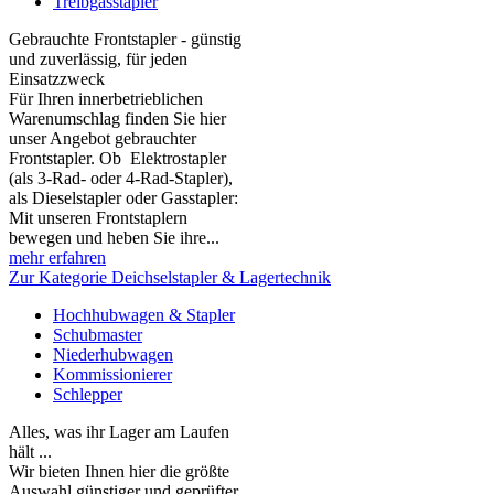
Treibgasstapler
Gebrauchte Frontstapler - günstig
und zuverlässig, für jeden
Einsatzzweck
Für Ihren innerbetrieblichen
Warenumschlag finden Sie hier
unser Angebot gebrauchter
Frontstapler. Ob Elektrostapler
(als 3-Rad- oder 4-Rad-Stapler),
als Dieselstapler oder Gasstapler:
Mit unseren Frontstaplern
bewegen und heben Sie ihre...
mehr erfahren
Zur Kategorie Deichselstapler & Lagertechnik
Hochhubwagen & Stapler
Schubmaster
Niederhubwagen
Kommissionierer
Schlepper
Alles, was ihr Lager am Laufen
hält ...
Wir bieten Ihnen hier die größte
Auswahl günstiger und geprüfter