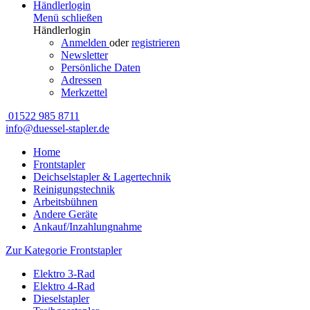
Händlerlogin
Menü schließen
Händlerlogin
Anmelden
oder
registrieren
Newsletter
Persönliche Daten
Adressen
Merkzettel
01522 985 8711
info@duessel-stapler.de
Home
Frontstapler
Deichselstapler & Lagertechnik
Reinigungstechnik
Arbeitsbühnen
Andere Geräte
Ankauf/Inzahlungnahme
Zur Kategorie Frontstapler
Elektro 3-Rad
Elektro 4-Rad
Dieselstapler