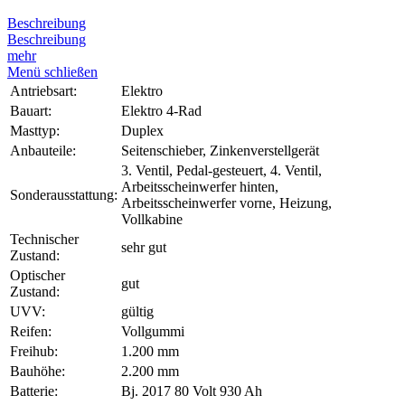
Beschreibung
Beschreibung
mehr
Menü schließen
Antriebsart:
Elektro
Bauart:
Elektro 4-Rad
Masttyp:
Duplex
Anbauteile:
Seitenschieber, Zinkenverstellgerät
3. Ventil, Pedal-gesteuert, 4. Ventil,
Arbeitsscheinwerfer hinten,
Sonderausstattung:
Arbeitsscheinwerfer vorne, Heizung,
Vollkabine
Technischer
sehr gut
Zustand:
Optischer
gut
Zustand:
UVV:
gültig
Reifen:
Vollgummi
Freihub:
1.200 mm
Bauhöhe:
2.200 mm
Batterie:
Bj. 2017 80 Volt 930 Ah