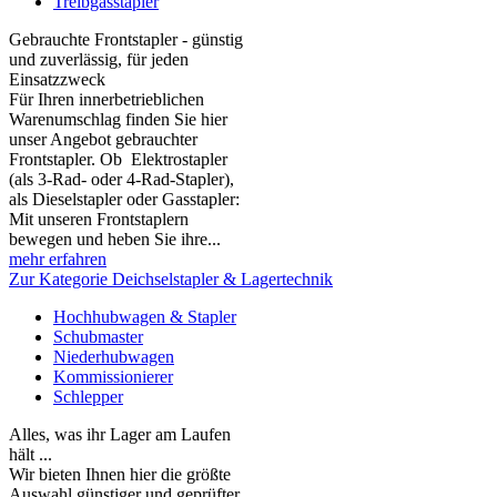
Treibgasstapler
Gebrauchte Frontstapler - günstig
und zuverlässig, für jeden
Einsatzzweck
Für Ihren innerbetrieblichen
Warenumschlag finden Sie hier
unser Angebot gebrauchter
Frontstapler. Ob Elektrostapler
(als 3-Rad- oder 4-Rad-Stapler),
als Dieselstapler oder Gasstapler:
Mit unseren Frontstaplern
bewegen und heben Sie ihre...
mehr erfahren
Zur Kategorie Deichselstapler & Lagertechnik
Hochhubwagen & Stapler
Schubmaster
Niederhubwagen
Kommissionierer
Schlepper
Alles, was ihr Lager am Laufen
hält ...
Wir bieten Ihnen hier die größte
Auswahl günstiger und geprüfter