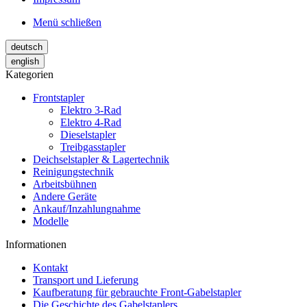
Menü schließen
deutsch
english
Kategorien
Frontstapler
Elektro 3-Rad
Elektro 4-Rad
Dieselstapler
Treibgasstapler
Deichselstapler & Lagertechnik
Reinigungstechnik
Arbeitsbühnen
Andere Geräte
Ankauf/Inzahlungnahme
Modelle
Informationen
Kontakt
Transport und Lieferung
Kaufberatung für gebrauchte Front-Gabelstapler
Die Geschichte des Gabelstaplers